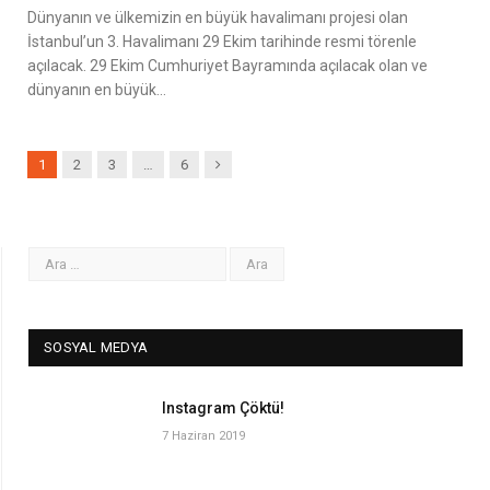
Dünyanın ve ülkemizin en büyük havalimanı projesi olan
İstanbul’un 3. Havalimanı 29 Ekim tarihinde resmi törenle
açılacak. 29 Ekim Cumhuriyet Bayramında açılacak olan ve
dünyanın en büyük…
Next
1
2
3
…
6
SOSYAL MEDYA
Instagram Çöktü!
7 Haziran 2019