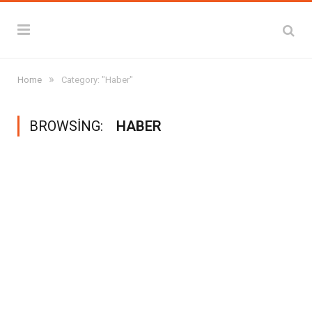
»
Home
Category: "Haber"
BROWSING:
HABER