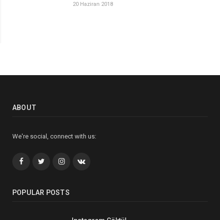
20 Haziran 2018
ABOUT
We're social, connect with us:
Facebook
Twitter
İnstagram+
VK
POPULAR POSTS