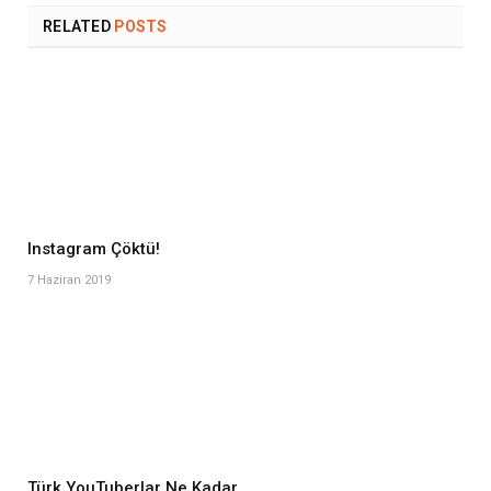
RELATED
POSTS
Instagram Çöktü!
7 Haziran 2019
Türk YouTuberlar Ne Kadar