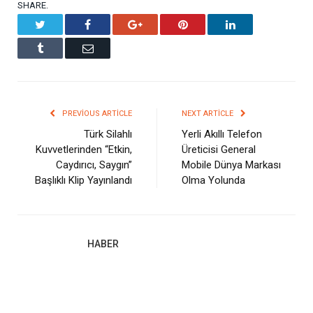
SHARE.
Twitter
Facebook
Google+
Pinterest
LinkedIn
Tumblr
Email
PREVIOUS ARTICLE
NEXT ARTICLE
Türk Silahlı
Yerli Akıllı Telefon
Kuvvetlerinden “Etkin,
Üreticisi General
Caydırıcı, Saygın”
Mobile Dünya Markası
Başlıklı Klip Yayınlandı
Olma Yolunda
HABER