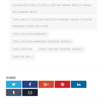
ÜLKEMIZDE YERLI VE MILLI ÜRETIM YAPAN BIRÇOK FIRMA
BULUNMAKTADIR.
YERLI AKILLI TELEFON ÜRETICISI GENERAL MOBILE DÜNYA
MARKASI OLMA YOLUNDA
YERLI TELEFON MARKASI
YERLI TELEFON MARKASI GENERAL MOBILE
YERLI ÜRETIM
YERLI ÜRETIM GENERAL MOBILE
YERLI VE MILLI
SHARE.
Twitter
Facebook
Google+
Pinterest
LinkedIn
Tumblr
Email