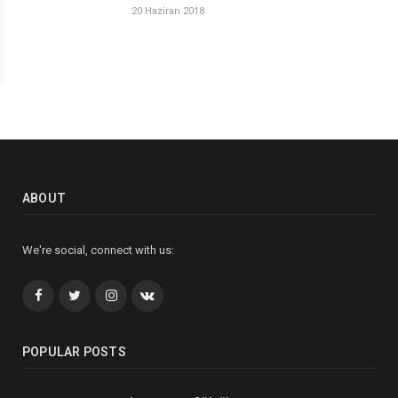
20 Haziran 2018
ABOUT
We're social, connect with us:
Facebook
Twitter
İnstagram+
VK
POPULAR POSTS