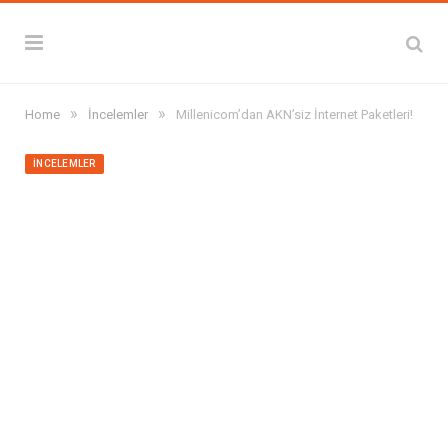
»
»
Home
İncelemler
Millenicom’dan AKN’siz İnternet Paketleri!
İNCELEMLER