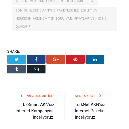
MILLENICOM'DAN AKN'SIZ İNTERNET PAKETLERI
SON GÜNLERDE AKN'SIZ PAKETLER ILE ILGILI TÜM
HERKESIN AKLINDA TEK SORU VAR; FIYATLAR VE HIZ NE
OLACAK?
SHARE.
Twitter
Facebook
Google+
Pinterest
LinkedIn
Tumblr
Email
PREVIOUS ARTICLE
NEXT ARTICLE
D-Smart AKN’siz
TürkNet AKN’siz
İnternet Kampanyası
İnternet Paketini
İnceliyoruz!
İnceliyoruz!