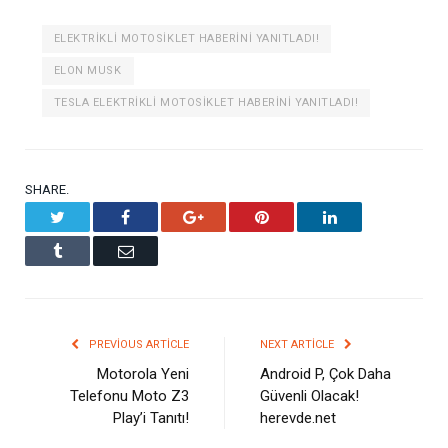
ELEKTRIKLI MOTOSIKLET HABERINI YANITLADI!
ELON MUSK
TESLA ELEKTRIKLI MOTOSIKLET HABERINI YANITLADI!
SHARE.
Twitter
Facebook
Google+
Pinterest
LinkedIn
Tumblr
Email
PREVIOUS ARTICLE
NEXT ARTICLE
Motorola Yeni
Android P, Çok Daha
Telefonu Moto Z3
Güvenli Olacak!
Play’i Tanıtı!
herevde.net