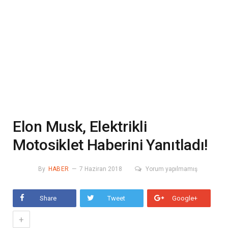
Elon Musk, Elektrikli
Motosiklet Haberini Yanıtladı!
By
HABER
7 Haziran 2018
Yorum yapılmamış
Share
Tweet
Google+
+