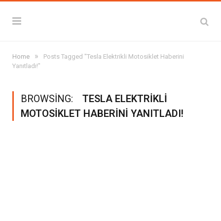
»
Home
Posts Tagged "Tesla Elektrikli Motosiklet Haberini
Yanıtladı!"
BROWSING:
TESLA ELEKTRIKLI
MOTOSIKLET HABERINI YANITLADI!