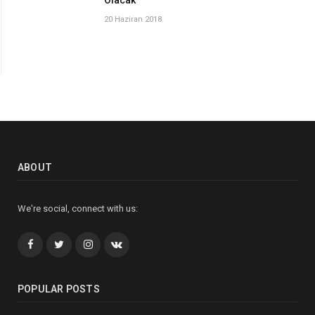
20 Haziran 2018
ABOUT
We're social, connect with us:
Facebook
Twitter
İnstagram+
VK
POPULAR POSTS