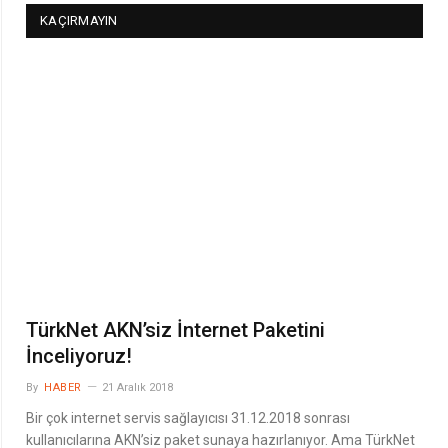
KAÇIRMAYIN
TürkNet AKN’siz İnternet Paketini
İnceliyoruz!
By
HABER
21 Aralık 2018
Bir çok internet servis sağlayıcısı 31.12.2018 sonrası
kullanıcılarına AKN’siz paket sunaya hazırlanıyor. Ama TürkNet