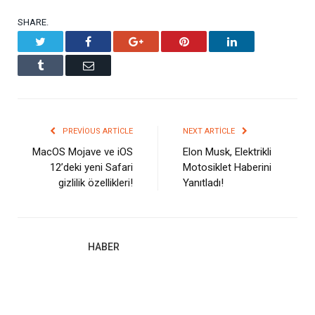
SHARE.
Twitter
Facebook
Google+
Pinterest
LinkedIn
Tumblr
Email
PREVIOUS ARTICLE
NEXT ARTICLE
MacOS Mojave ve iOS
Elon Musk, Elektrikli
12’deki yeni Safari
Motosiklet Haberini
gizlilik özellikleri!
Yanıtladı!
HABER