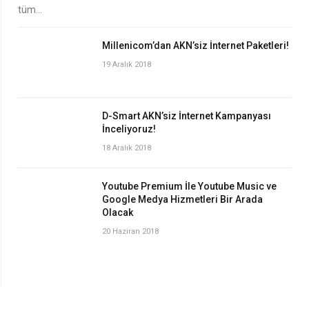
tüm…
Millenicom’dan AKN’siz İnternet Paketleri!
19 Aralık 2018
D-Smart AKN’siz İnternet Kampanyası
İnceliyoruz!
18 Aralık 2018
Youtube Premium İle Youtube Music ve
Google Medya Hizmetleri Bir Arada
Olacak
20 Haziran 2018