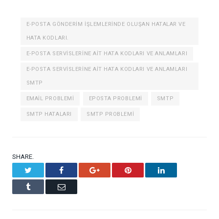
E-POSTA GÖNDERIM IŞLEMLERINDE OLUŞAN HATALAR VE
HATA KODLARI.
E-POSTA SERVISLERINE AIT HATA KODLARI VE ANLAMLARI
E-POSTA SERVISLERINE AIT HATA KODLARI VE ANLAMLARI
SMTP
EMAIL PROBLEMI
EPOSTA PROBLEMI
SMTP
SMTP HATALARI
SMTP PROBLEMI
SHARE.
Twitter
Facebook
Google+
Pinterest
LinkedIn
Tumblr
Email