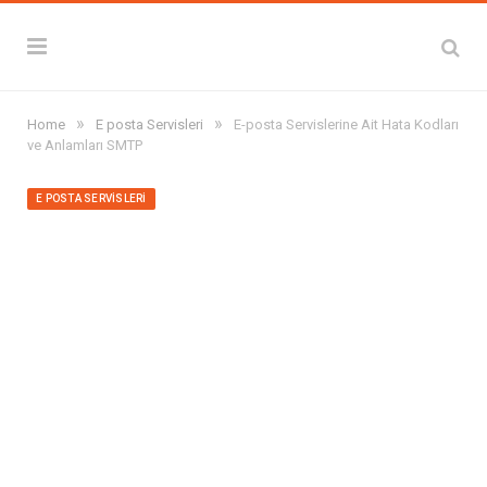
»
»
Home
E posta Servisleri
E-posta Servislerine Ait Hata Kodları
ve Anlamları SMTP
E POSTA SERVISLERI