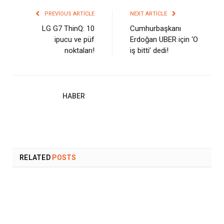
PREVIOUS ARTICLE
NEXT ARTICLE
LG G7 ThinQ: 10
Cumhurbaşkanı
ipucu ve püf
Erdoğan UBER için ‘O
noktaları!
iş bitti’ dedi!
HABER
RELATED
POSTS