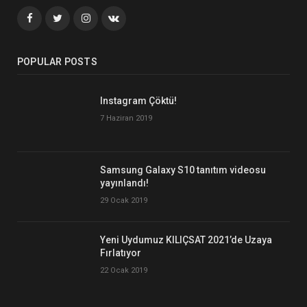
Facebook
Twitter
İnstagram+
VK
POPULAR POSTS
Instagram Çöktü!
7 Haziran 2019
Samsung Galaxy S10 tanıtım videosu
yayınlandı!
29 Ocak 2019
Yeni Uydumuz KILIÇSAT 2021’de Uzaya
Fırlatıyor
22 Ocak 2019