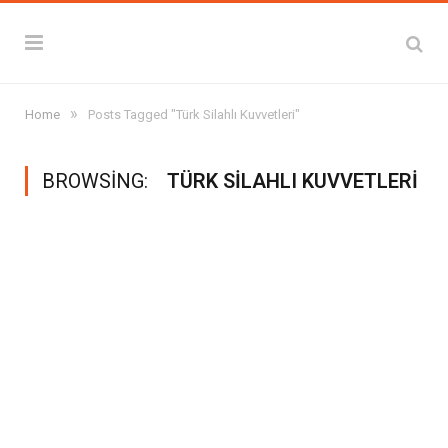
»
Home
Posts Tagged "Türk Silahlı Kuvvetleri"
BROWSING:
TÜRK SILAHLI KUVVETLERI