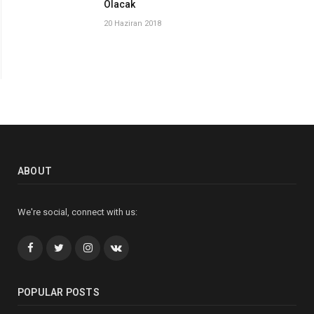
Olacak
20 Haziran 2018
ABOUT
We're social, connect with us:
Facebook
Twitter
İnstagram+
VK
POPULAR POSTS