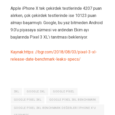
Apple iPhone X tek çekirdek testlerinde 4207 puan
alırken, çok çekirdek testlerinde ise 10123 puan
almayı başarmıştı. Google, bu yaz bitmeden Android
9.0’u piyasaya sürmesi ve ardından Ekim ayı
başlarında Pixel 3 XL’ı tanıtması bekleniyor.
Kaynak:https: //bgr.com/2018/08/03/pixel-3-xl-
release-date-benchmark-leaks-specs/
3XL
GOOGLE 3XL
GOOGLE PIXEL
GOOGLE PIXEL 3XL
GOOGLE PIXEL 3XL BENCHMARK
GOOGLE PIXEL 3XL BENCHMARK DEĞERLERI IPHONE X'U