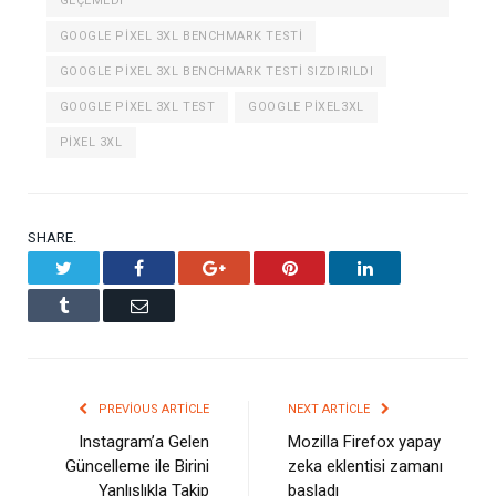
GEÇEMEDI
GOOGLE PIXEL 3XL BENCHMARK TESTI
GOOGLE PIXEL 3XL BENCHMARK TESTI SIZDIRILDI
GOOGLE PIXEL 3XL TEST
GOOGLE PIXEL3XL
PIXEL 3XL
SHARE.
Twitter
Facebook
Google+
Pinterest
LinkedIn
Tumblr
Email
PREVIOUS ARTICLE
NEXT ARTICLE
Instagram’a Gelen
Mozilla Firefox yapay
Güncelleme ile Birini
zeka eklentisi zamanı
Yanlışlıkla Takip
başladı