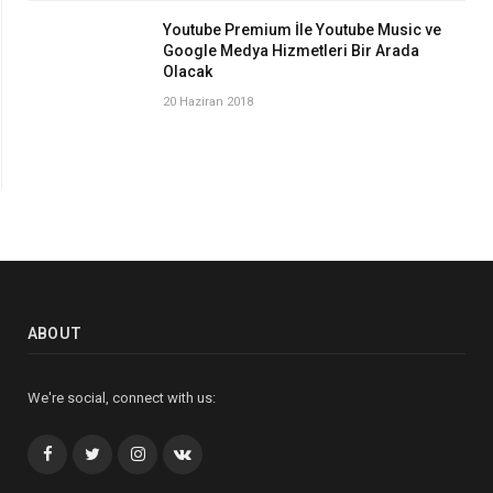
Youtube Premium İle Youtube Music ve
Google Medya Hizmetleri Bir Arada
Olacak
20 Haziran 2018
ABOUT
We're social, connect with us:
Facebook
Twitter
İnstagram+
VK