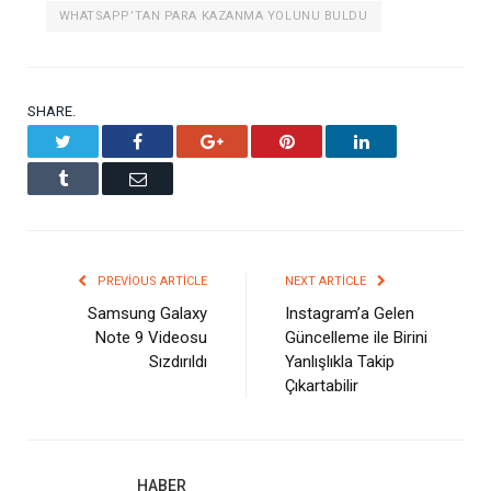
WHATSAPP’TAN PARA KAZANMA YOLUNU BULDU
SHARE.
Twitter
Facebook
Google+
Pinterest
LinkedIn
Tumblr
Email
PREVIOUS ARTICLE
NEXT ARTICLE
Samsung Galaxy
Instagram’a Gelen
Note 9 Videosu
Güncelleme ile Birini
Sızdırıldı
Yanlışlıkla Takip
Çıkartabilir
HABER