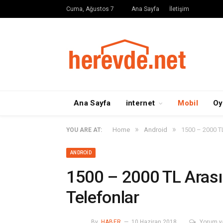
Cuma, Ağustos 7
Ana Sayfa
İletişim
Ana Sayfa
internet
Mobil
Oy
»
»
Home
Android
1500 – 2000 T
YOU ARE AT:
ANDROID
1500 – 2000 TL Aras
Telefonlar
By
HABER
10 Haziran 2018
Yorum y