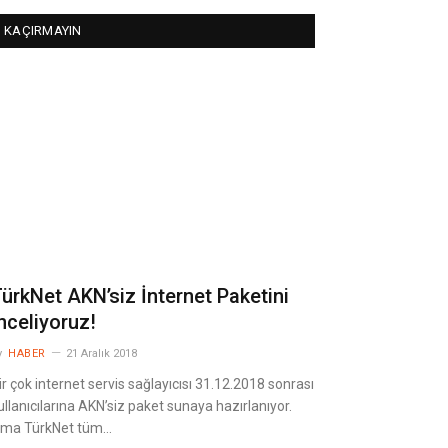
KAÇIRMAYIN
ürkNet AKN’siz İnternet Paketini
nceliyoruz!
y
HABER
21 Aralık 2018
ir çok internet servis sağlayıcısı 31.12.2018 sonrası
ullanıcılarına AKN’siz paket sunaya hazırlanıyor.
ma TürkNet tüm…