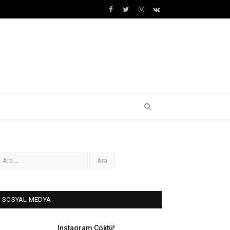
Facebook
Twitter
İnstagram+
VK
SOSYAL MEDYA
Instagram Çöktü!