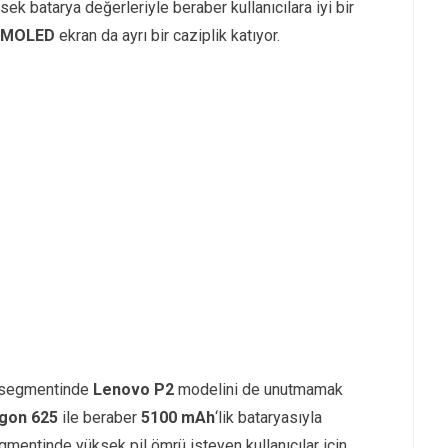
ek batarya değerleriyle beraber kullanıcılara iyi bir
AMOLED
ekran da ayrı bir caziplik katıyor.
segmentinde
Lenovo P2
modelini de unutmamak
gon 625
ile beraber
5100 mAh
‘lik bataryasıyla
egmentinde yüksek pil ömrü isteyen kullanıcılar için