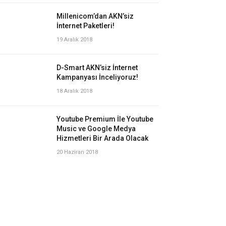
Millenicom’dan AKN’siz
İnternet Paketleri!
19 Aralık 2018
D-Smart AKN’siz İnternet
Kampanyası İnceliyoruz!
18 Aralık 2018
Youtube Premium İle Youtube
Music ve Google Medya
Hizmetleri Bir Arada Olacak
20 Haziran 2018