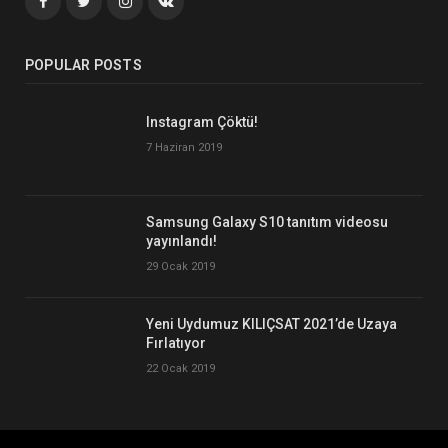
Facebook
Twitter
İnstagram+
VK
POPULAR POSTS
Instagram Çöktü!
7 Haziran 2019
Samsung Galaxy S10 tanıtım videosu
yayınlandı!
29 Ocak 2019
Yeni Uydumuz KILIÇSAT 2021’de Uzaya
Fırlatıyor
22 Ocak 2019