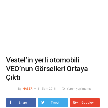
Vestel’in yerli otomobili
VEO’nun Görselleri Ortaya
Çıktı
By
HABER
11 Ekim 2018
Yorum yapılmamış
Share
Tweet
Google+