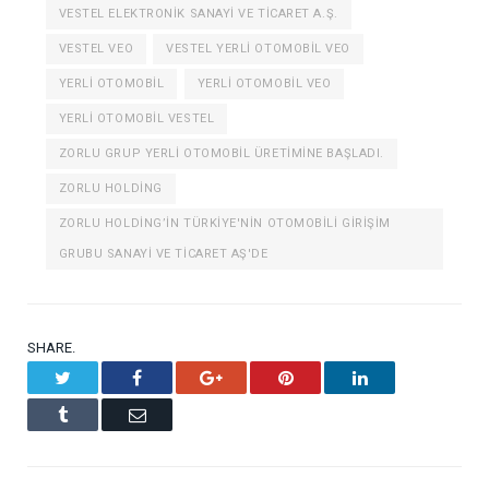
VESTEL ELEKTRONIK SANAYI VE TICARET A.Ş.
VESTEL VEO
VESTEL YERLI OTOMOBIL VEO
YERLI OTOMOBIL
YERLI OTOMOBIL VEO
YERLI OTOMOBIL VESTEL
ZORLU GRUP YERLI OTOMOBIL ÜRETIMINE BAŞLADI.
ZORLU HOLDING
ZORLU HOLDING’IN TÜRKIYE'NIN OTOMOBILI GIRIŞIM
GRUBU SANAYI VE TICARET AŞ'DE
SHARE.
Twitter
Facebook
Google+
Pinterest
LinkedIn
Tumblr
Email