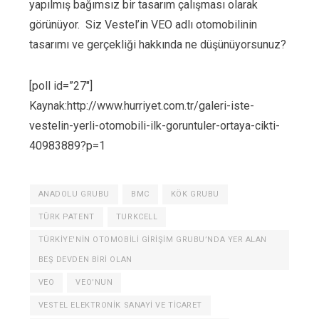
yapılmış bağımsız bir tasarım çalışması olarak
görünüyor. Siz Vestel’in VEO adlı otomobilinin
tasarımı ve gerçekliği hakkında ne düşünüyorsunuz?
[poll id=”27″]
Kaynak:http://www.hurriyet.com.tr/galeri-iste-
vestelin-yerli-otomobili-ilk-goruntuler-ortaya-cikti-
40983889?p=1
ANADOLU GRUBU
BMC
KÖK GRUBU
TÜRK PATENT
TURKCELL
TÜRKIYE'NIN OTOMOBILI GIRIŞIM GRUBU’NDA YER ALAN
BEŞ DEVDEN BIRI OLAN
VEO
VEO'NUN
VESTEL ELEKTRONIK SANAYI VE TICARET