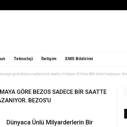
un
Teknoloji
İletişim
SMS Bildirimi
tırmaya göre Bezos sadece bir saatte 4 milyon 474 bin 885 dolar kazanıyor. Be
MAYA GÖRE BEZOS SADECE BIR SAATTE
AZANIYOR. BEZOS’U
Dünyaca Ünlü Milyarderlerin Bir