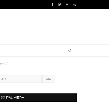
Facebook
Twitter
İnstagram+
VK
zos’u"
SOSYAL MEDYA