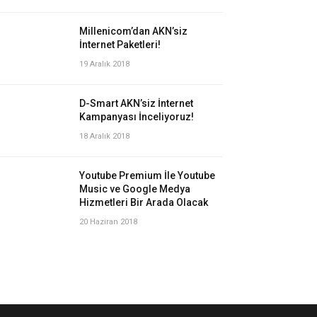
Millenicom’dan AKN’siz
İnternet Paketleri!
19 Aralık 2018
D-Smart AKN’siz İnternet
Kampanyası İnceliyoruz!
18 Aralık 2018
Youtube Premium İle Youtube
Music ve Google Medya
Hizmetleri Bir Arada Olacak
20 Haziran 2018