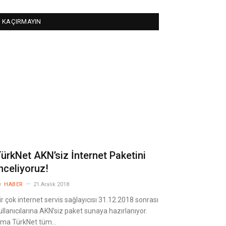
KAÇIRMAYIN
ürkNet AKN’siz İnternet Paketini
nceliyoruz!
y
HABER
21 Aralık 2018
ir çok internet servis sağlayıcısı 31.12.2018 sonrası
ullanıcılarına AKN’siz paket sunaya hazırlanıyor.
ma TürkNet tüm…