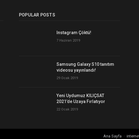
POPULAR POSTS
Instagram Çöktü!
7 Haziran 2019
Samsung Galaxy S10 tanıtım
videosu yayınlandı!
29 Ocak 2019
Yeni Uydumuz KILIÇSAT
2021’de Uzaya Fırlatıyor
22 Ocak 2019
Ana Sayfa
interne