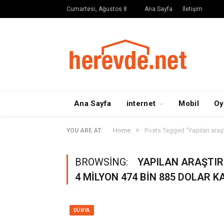
Cumartesi, Ağustos 8
Ana Sayfa
İletişim
Ana Sayfa
internet
Mobil
Oy
»
Home
Posts Tagged "Yapılan araş
YOU ARE AT:
BROWSING:
YAPILAN ARAŞTIR
4 MILYON 474 BIN 885 DOLAR K
DÜNYA