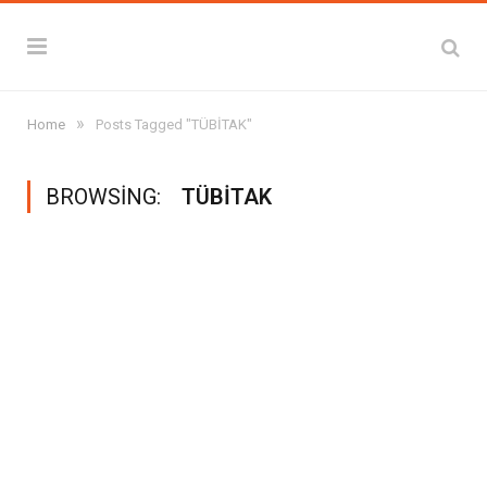
»
Home
Posts Tagged "TÜBİTAK"
BROWSING:
TÜBİTAK