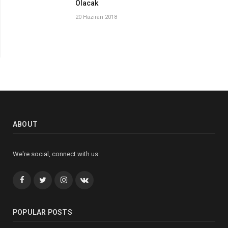
Olacak
20 Haziran 2018
ABOUT
We're social, connect with us:
Facebook
Twitter
İnstagram+
VK
POPULAR POSTS