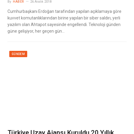
By
HABER
26 Aralık 2018
Cumhurbaşkanı Erdoğan tarafından yapılan açıklamaya göre
kuvvet komutanlıklarından birine yapılan bir siber saldırı, yerli
yazılım olan Ahtapot sayesinde engellendi. Teknoloji günden
güne gelişiyor, her geçen gün…
GÜNDEM
Türkiye Uzay Ajansı Kuruldu 20 Yıllık