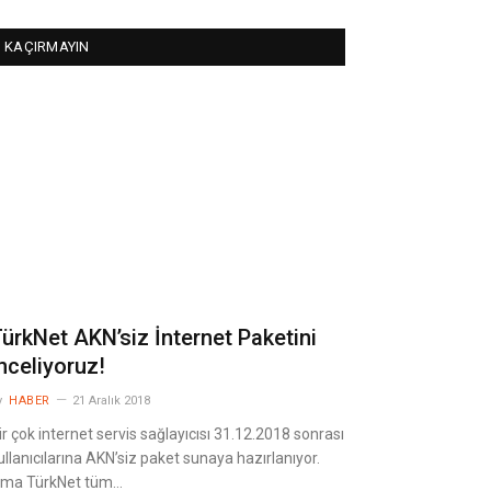
KAÇIRMAYIN
ürkNet AKN’siz İnternet Paketini
nceliyoruz!
y
HABER
21 Aralık 2018
ir çok internet servis sağlayıcısı 31.12.2018 sonrası
ullanıcılarına AKN’siz paket sunaya hazırlanıyor.
ma TürkNet tüm…