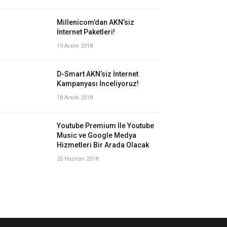
Millenicom’dan AKN’siz
İnternet Paketleri!
19 Aralık 2018
D-Smart AKN’siz İnternet
Kampanyası İnceliyoruz!
18 Aralık 2018
Youtube Premium İle Youtube
Music ve Google Medya
Hizmetleri Bir Arada Olacak
20 Haziran 2018