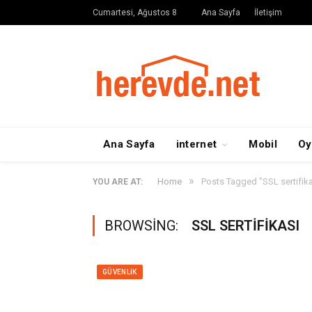
Cumartesi, Ağustos 8
Ana Sayfa
İletişim
Ana Sayfa
internet
Mobil
Oy
»
Home
Posts Tagged "SSL sertifika
YOU ARE AT:
BROWSING:
SSL SERTIFIKASI
GÜVENLIK