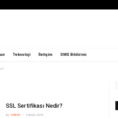
un
Teknoloji
İletişim
SMS Bildirimi
sı"
SSL Sertifikası Nedir?
By
HABER
5 Aralık 2018