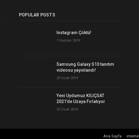
POPULAR POSTS
Instagram Çöktü!
7 Haziran 2019
Samsung Galaxy S10 tanıtım
videosu yayınlandı!
29 Ocak 2019
Yeni Uydumuz KILIÇSAT
2021’de Uzaya Fırlatıyor
22 Ocak 2019
Ana Sayfa
interne