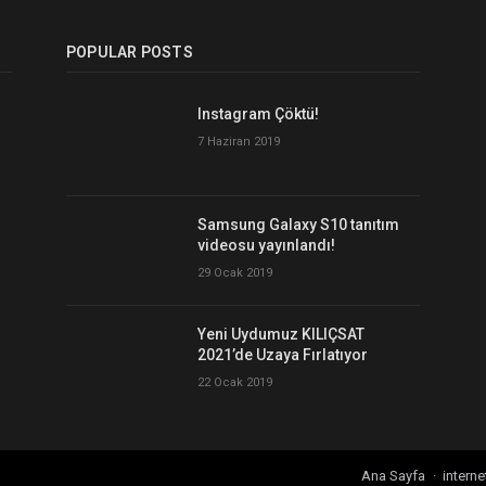
POPULAR POSTS
Instagram Çöktü!
7 Haziran 2019
Samsung Galaxy S10 tanıtım
videosu yayınlandı!
29 Ocak 2019
Yeni Uydumuz KILIÇSAT
2021’de Uzaya Fırlatıyor
22 Ocak 2019
Ana Sayfa
interne