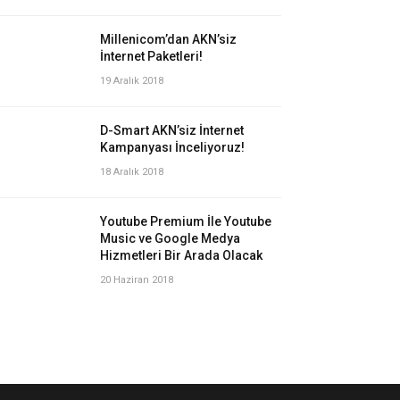
Millenicom’dan AKN’siz
İnternet Paketleri!
19 Aralık 2018
D-Smart AKN’siz İnternet
Kampanyası İnceliyoruz!
18 Aralık 2018
Youtube Premium İle Youtube
Music ve Google Medya
Hizmetleri Bir Arada Olacak
20 Haziran 2018