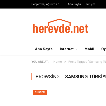
Perşembe, Ağustos 6
Ana Sayfa
İletişim
Ana Sayfa
internet
Mobil
Oy
»
Home
Posts Tagged "Samsung Tür
YOU ARE AT:
BROWSING:
SAMSUNG TÜRKIYE
GÜNDEM