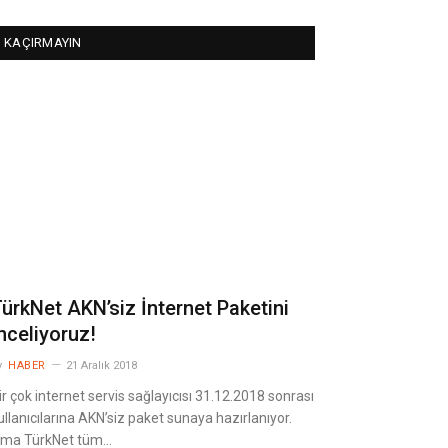
KAÇIRMAYIN
ürkNet AKN’siz İnternet Paketini
nceliyoruz!
y
HABER
21 Aralık 2018
ir çok internet servis sağlayıcısı 31.12.2018 sonrası
ullanıcılarına AKN’siz paket sunaya hazırlanıyor.
ma TürkNet tüm…