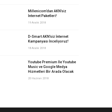
Millenicom’dan AKN’siz
İnternet Paketleri!
19 Aralık 2018
D-Smart AKN’siz İnternet
Kampanyası İnceliyoruz!
18 Aralık 2018
Youtube Premium İle Youtube
Music ve Google Medya
Hizmetleri Bir Arada Olacak
20 Haziran 2018