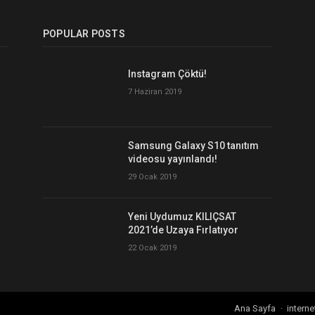
POPULAR POSTS
Instagram Çöktü!
7 Haziran 2019
Samsung Galaxy S10 tanıtım
videosu yayınlandı!
29 Ocak 2019
Yeni Uydumuz KILIÇSAT
2021’de Uzaya Fırlatıyor
22 Ocak 2019
Ana Sayfa
interne