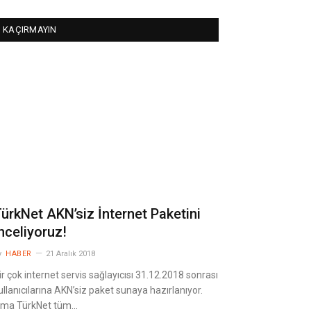
KAÇIRMAYIN
ürkNet AKN’siz İnternet Paketini
nceliyoruz!
y
HABER
21 Aralık 2018
ir çok internet servis sağlayıcısı 31.12.2018 sonrası
ullanıcılarına AKN’siz paket sunaya hazırlanıyor.
ma TürkNet tüm…