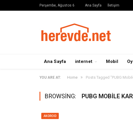
Perşembe, Ağustos 6
Ana Sayfa
İletişim
Ana Sayfa
internet
Mobil
Oy
»
Home
Posts Tagged "PUBG Mobile ka
YOU ARE AT:
BROWSING:
PUBG MOBILE KAR 
ANDROID