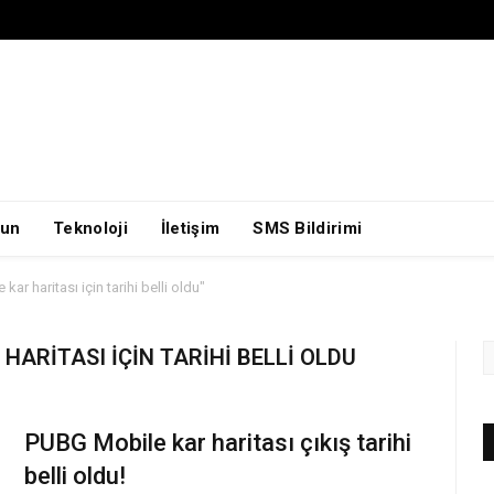
un
Teknoloji
İletişim
SMS Bildirimi
r haritası için tarihi belli oldu"
HARITASI IÇIN TARIHI BELLI OLDU
PUBG Mobile kar haritası çıkış tarihi
belli oldu!