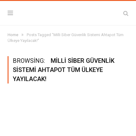
»
Home
Posts Tagged "Milli Siber Güvenlik Sistemi Ahtapot Tüm
Ülkeye Yayılacak!"
BROWSING:
MILLI SIBER GÜVENLIK
SISTEMI AHTAPOT TÜM ÜLKEYE
YAYILACAK!