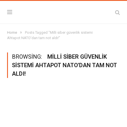
»
Home
Posts Tagged "Milli siber güvenlik sistemi
Ahtapot NATO’dan tam not aldı!"
BROWSING:
MILLI SIBER GÜVENLIK
SISTEMI AHTAPOT NATO’DAN TAM NOT
ALDI!