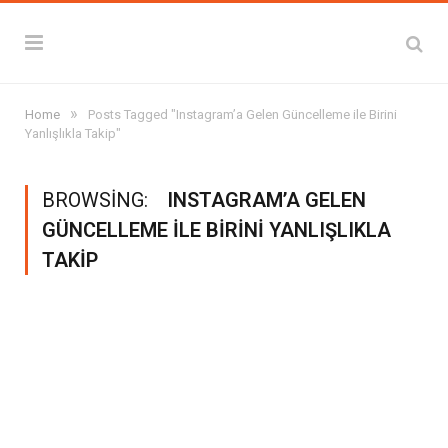
»
Home
Posts Tagged "Instagram’a Gelen Güncelleme ile Birini
Yanlışlıkla Takip"
BROWSING:
INSTAGRAM’A GELEN
GÜNCELLEME ILE BIRINI YANLIŞLIKLA
TAKIP