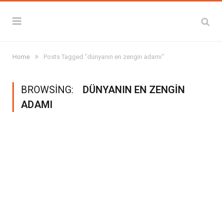
»
Home
Posts Tagged "dünyanın en zengin adamı"
BROWSING:
DÜNYANIN EN ZENGIN
ADAMI