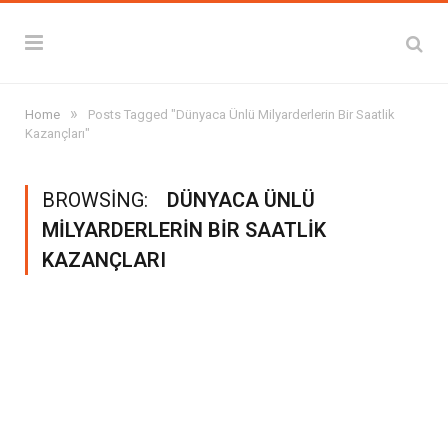
»
Home
Posts Tagged "Dünyaca Ünlü Milyarderlerin Bir Saatlik
Kazançları"
BROWSING:
DÜNYACA ÜNLÜ
MILYARDERLERIN BIR SAATLIK
KAZANÇLARI