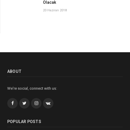
Olacak
20 Haziran 2018
ABOUT
We're social, connect with us:
Facebook
Twitter
İnstagram+
VK
POPULAR POSTS