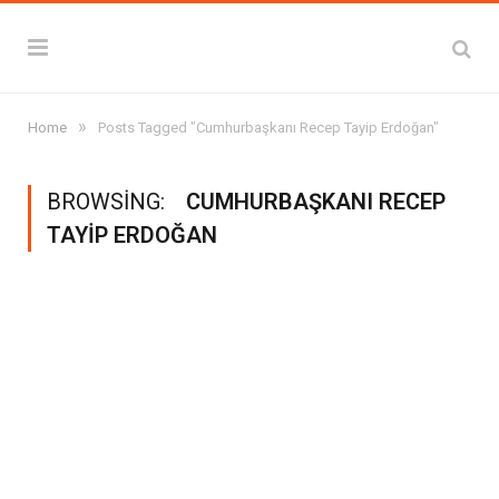
»
Home
Posts Tagged "Cumhurbaşkanı Recep Tayip Erdoğan"
BROWSING:
CUMHURBAŞKANI RECEP
TAYIP ERDOĞAN