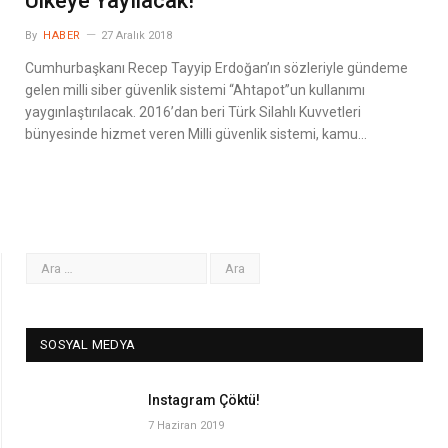
Ülkeye Yayılacak!
By
HABER
27 Aralık 2018
Cumhurbaşkanı Recep Tayyip Erdoğan’ın sözleriyle gündeme
gelen milli siber güvenlik sistemi “Ahtapot”un kullanımı
yaygınlaştırılacak. 2016’dan beri Türk Silahlı Kuvvetleri
bünyesinde hizmet veren Milli güvenlik sistemi, kamu…
SOSYAL MEDYA
Instagram Çöktü!
7 Haziran 2019