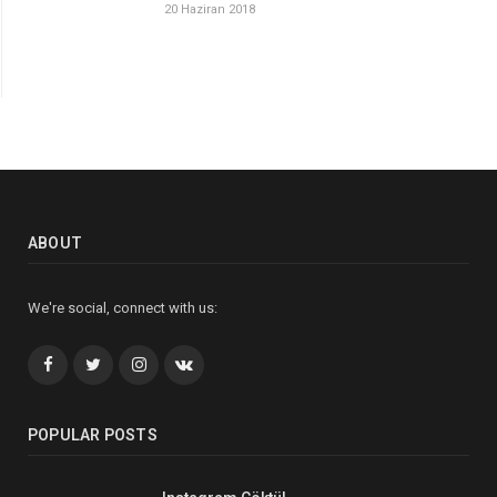
20 Haziran 2018
ABOUT
We're social, connect with us:
Facebook
Twitter
İnstagram+
VK
POPULAR POSTS