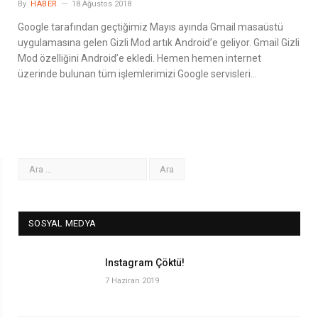
By
HABER
18 Ağustos 2018
Google tarafından geçtiğimiz Mayıs ayında Gmail masaüstü
uygulamasına gelen Gizli Mod artık Android’e geliyor. Gmail Gizli
Mod özelliğini Android’e ekledi. Hemen hemen internet
üzerinde bulunan tüm işlemlerimizi Google servisleri…
SOSYAL MEDYA
Instagram Çöktü!
7 Haziran 2019