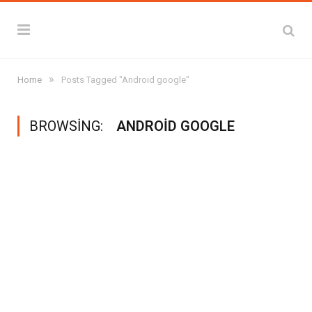
»
Home
Posts Tagged "Android google"
BROWSING:
ANDROID GOOGLE