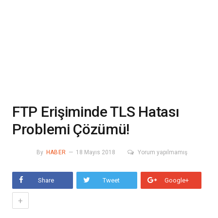
FTP Erişiminde TLS Hatası
Problemi Çözümü!
By
HABER
18 Mayıs 2018
Yorum yapılmamış
Share
Tweet
Google+
+