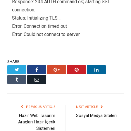
Response: 234 AUTH command ok; starting SSL
connection.
Status: Initializing TLS…
Error: Connection timed out
Error: Could not connect to server
SHARE.
Twitter
Facebook
Google+
Pinterest
LinkedIn
Tumblr
Email
PREVIOUS ARTICLE
NEXT ARTICLE
Hazır Web Tasarım
Sosyal Medya Siteleri
Araçları Hazır İçerik
Sistemleri