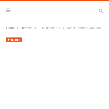
»
»
Home
internet
FTP Erişiminde TLS Hatası Problemi Çözümü!
INTERNET