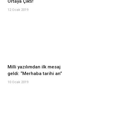
Ortaya Çıktı!
12 Ocak 2019
Milli yazılımdan ilk mesaj
geldi: “Merhaba tarihi an”
10 Ocak 2019