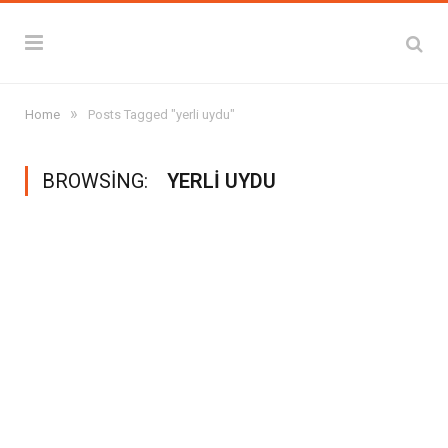
»
Home
Posts Tagged "yerli uydu"
BROWSING:
YERLI UYDU