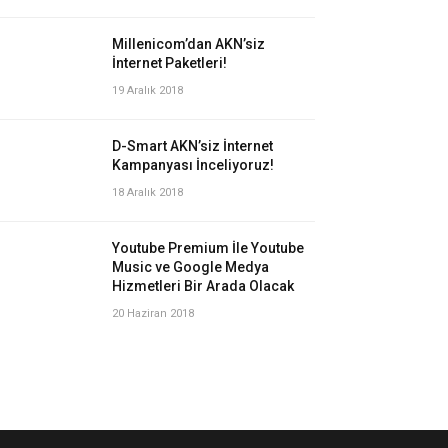
Millenicom’dan AKN’siz
İnternet Paketleri!
19 Aralık 2018
D-Smart AKN’siz İnternet
Kampanyası İnceliyoruz!
18 Aralık 2018
Youtube Premium İle Youtube
Music ve Google Medya
Hizmetleri Bir Arada Olacak
20 Haziran 2018