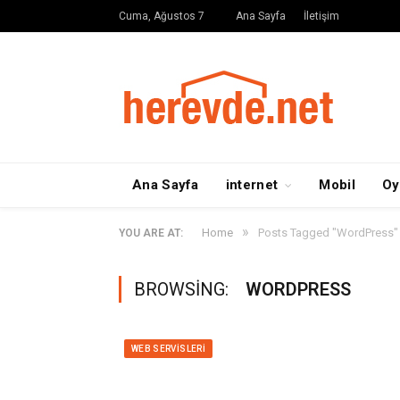
Cuma, Ağustos 7
Ana Sayfa
İletişim
Ana Sayfa
internet
Mobil
Oy
»
Home
Posts Tagged "WordPress"
YOU ARE AT:
BROWSING:
WORDPRESS
WEB SERVISLERI