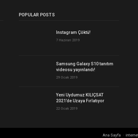
POPULAR POSTS
Instagram Çöktü!
7 Haziran 2019
Samsung Galaxy S10 tanıtım
videosu yayınlandı!
29 Ocak 2019
Yeni Uydumuz KILIÇSAT
2021’de Uzaya Fırlatıyor
22 Ocak 2019
Ana Sayfa
interne