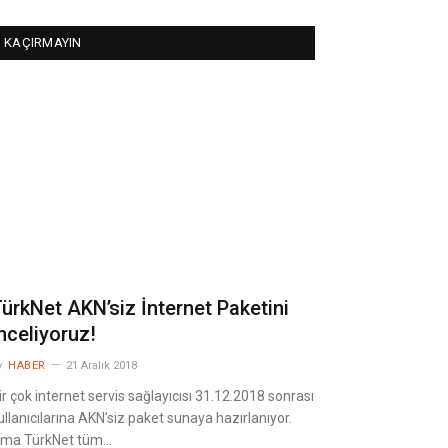
KAÇIRMAYIN
ürkNet AKN’siz İnternet Paketini
nceliyoruz!
y
HABER
21 Aralık 2018
ir çok internet servis sağlayıcısı 31.12.2018 sonrası
ullanıcılarına AKN’siz paket sunaya hazırlanıyor.
ma TürkNet tüm…