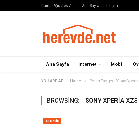
Cuma, Ağustos 7
Ana Sayfa
İletişim
Ana Sayfa
internet
Mobil
Oy
»
Home
Posts Tagged "Sony Xperia X
YOU ARE AT:
BROWSING:
SONY XPERIA XZ3
ANDROID