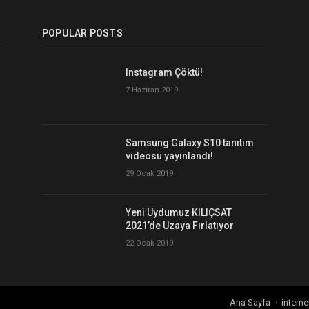
POPULAR POSTS
Instagram Çöktü!
7 Haziran 2019
Samsung Galaxy S10 tanıtım
videosu yayınlandı!
29 Ocak 2019
Yeni Uydumuz KILIÇSAT
2021’de Uzaya Fırlatıyor
22 Ocak 2019
Ana Sayfa
interne