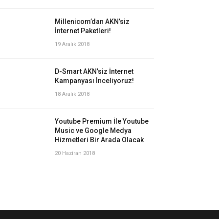
Millenicom’dan AKN’siz
İnternet Paketleri!
19 Aralık 2018
D-Smart AKN’siz İnternet
Kampanyası İnceliyoruz!
18 Aralık 2018
Youtube Premium İle Youtube
Music ve Google Medya
Hizmetleri Bir Arada Olacak
20 Haziran 2018