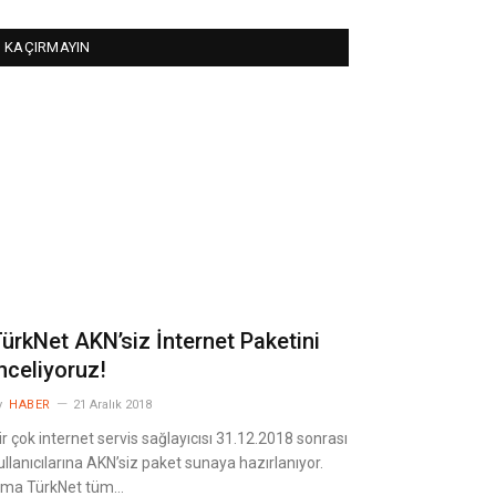
KAÇIRMAYIN
ürkNet AKN’siz İnternet Paketini
nceliyoruz!
y
HABER
21 Aralık 2018
ir çok internet servis sağlayıcısı 31.12.2018 sonrası
ullanıcılarına AKN’siz paket sunaya hazırlanıyor.
ma TürkNet tüm…