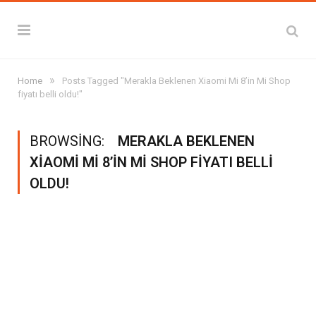
»
Home
Posts Tagged "Merakla Beklenen Xiaomi Mi 8’in Mi Shop
fiyatı belli oldu!"
BROWSING:
MERAKLA BEKLENEN
XIAOMI MI 8’IN MI SHOP FIYATI BELLI
OLDU!