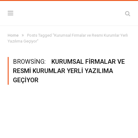
»
Home
Posts Tagged "Kurumsal Firmalar ve Resmi Kurumlar Yerli
Yazılıma Geçiyor"
BROWSING:
KURUMSAL FIRMALAR VE
RESMI KURUMLAR YERLI YAZILIMA
GEÇIYOR