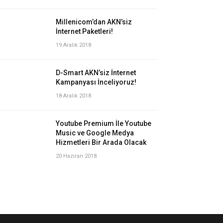
Millenicom’dan AKN’siz
İnternet Paketleri!
19 Aralık 2018
D-Smart AKN’siz İnternet
Kampanyası İnceliyoruz!
18 Aralık 2018
Youtube Premium İle Youtube
Music ve Google Medya
Hizmetleri Bir Arada Olacak
20 Haziran 2018