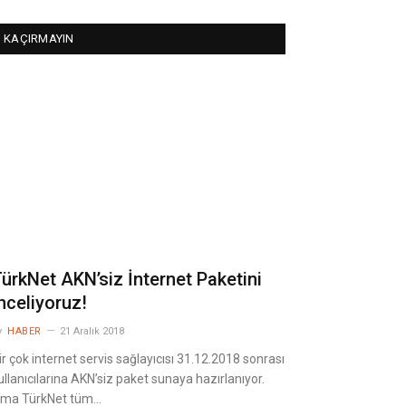
KAÇIRMAYIN
ürkNet AKN’siz İnternet Paketini
nceliyoruz!
y
HABER
21 Aralık 2018
ir çok internet servis sağlayıcısı 31.12.2018 sonrası
ullanıcılarına AKN’siz paket sunaya hazırlanıyor.
ma TürkNet tüm…