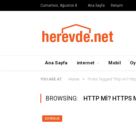
Cumartesi, Ağustos 8
Ana Sayfa
İletişim
Ana Sayfa
internet
Mobil
Oy
»
Home
Posts Tagged "http mi? htt
YOU ARE AT:
BROWSING:
HTTP MI? HTTPS 
GÜVENLIK