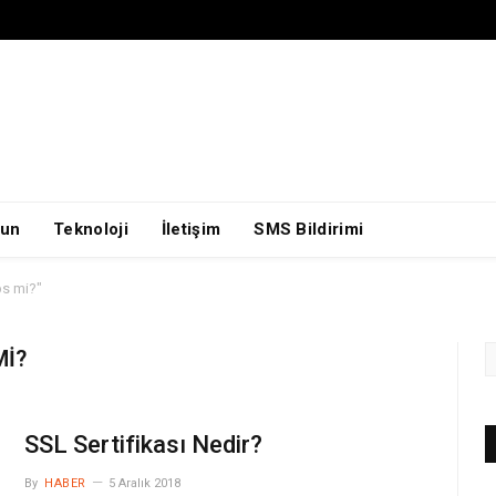
un
Teknoloji
İletişim
SMS Bildirimi
ps mi?"
MI?
SSL Sertifikası Nedir?
By
HABER
5 Aralık 2018