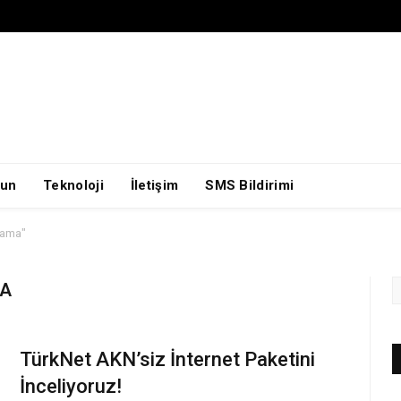
un
Teknoloji
İletişim
SMS Bildirimi
lama"
MA
TürkNet AKN’siz İnternet Paketini
İnceliyoruz!