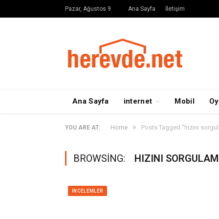
Pazar, Ağustos 9
Ana Sayfa
İletişim
Ana Sayfa
internet
Mobil
Oy
»
Home
Posts Tagged "hızını sorgu
YOU ARE AT:
BROWSING:
HIZINI SORGULA
İNCELEMLER