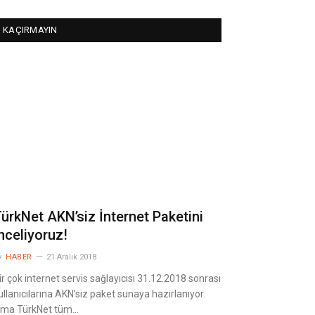
KAÇIRMAYIN
ürkNet AKN’siz İnternet Paketini
nceliyoruz!
y
HABER
21 Aralık 2018
ir çok internet servis sağlayıcısı 31.12.2018 sonrası
ullanıcılarına AKN’siz paket sunaya hazırlanıyor.
ma TürkNet tüm…