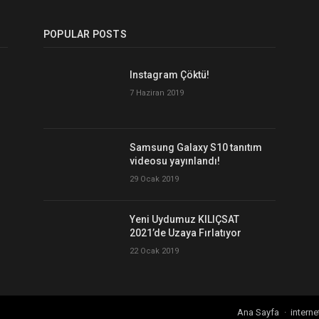
POPULAR POSTS
Instagram Çöktü!
7 Haziran 2019
Samsung Galaxy S10 tanıtım
videosu yayınlandı!
29 Ocak 2019
Yeni Uydumuz KILIÇSAT
2021’de Uzaya Fırlatıyor
22 Ocak 2019
Ana Sayfa
interne