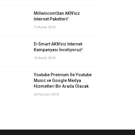
Millenicom’dan AKN’siz
İnternet Paketleri!
19 Aralık 2018
D-Smart AKN’siz İnternet
Kampanyası İnceliyoruz!
18 Aralık 2018
Youtube Premium İle Youtube
Music ve Google Medya
Hizmetleri Bir Arada Olacak
20 Haziran 2018