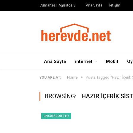
Cumartesi, Ağustos 8
Ana Sayfa
İletişim
Ana Sayfa
internet
Mobil
Oy
»
Home
Posts Tagged "Hazır İçerik 
YOU ARE AT:
BROWSING:
HAZIR İÇERIK SIS
UNCATEGORIZED