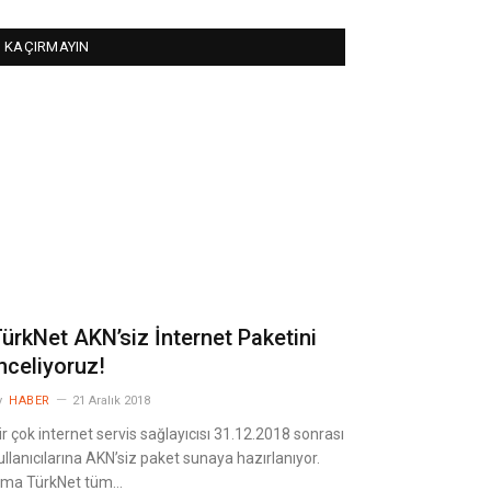
KAÇIRMAYIN
ürkNet AKN’siz İnternet Paketini
nceliyoruz!
y
HABER
21 Aralık 2018
ir çok internet servis sağlayıcısı 31.12.2018 sonrası
ullanıcılarına AKN’siz paket sunaya hazırlanıyor.
ma TürkNet tüm…