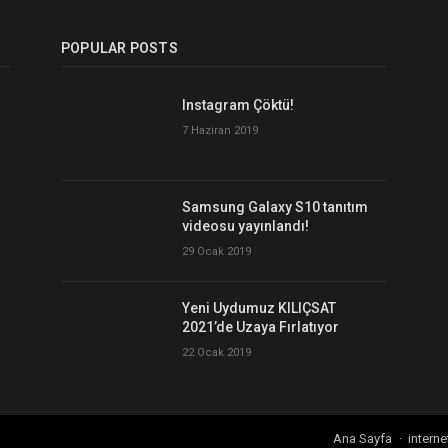
POPULAR POSTS
Instagram Çöktü!
7 Haziran 2019
Samsung Galaxy S10 tanıtım
videosu yayınlandı!
29 Ocak 2019
Yeni Uydumuz KILIÇSAT
2021’de Uzaya Fırlatıyor
22 Ocak 2019
Ana Sayfa
interne