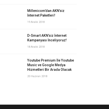
Millenicom’dan AKN’siz
İnternet Paketleri!
19 Aralık 2018
D-Smart AKN’siz İnternet
Kampanyası İnceliyoruz!
18 Aralık 2018
Youtube Premium İle Youtube
Music ve Google Medya
Hizmetleri Bir Arada Olacak
20 Haziran 2018