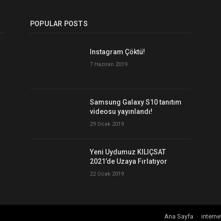
POPULAR POSTS
Instagram Çöktü!
7 Haziran 2019
Samsung Galaxy S10 tanıtım
videosu yayınlandı!
29 Ocak 2019
Yeni Uydumuz KILIÇSAT
2021’de Uzaya Fırlatıyor
22 Ocak 2019
Ana Sayfa
interne