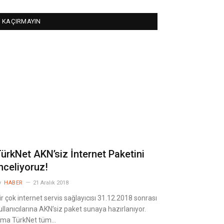
KAÇIRMAYIN
ürkNet AKN’siz İnternet Paketini
nceliyoruz!
y
HABER
21 Aralık 2018
ir çok internet servis sağlayıcısı 31.12.2018 sonrası
ullanıcılarına AKN’siz paket sunaya hazırlanıyor.
ma TürkNet tüm…