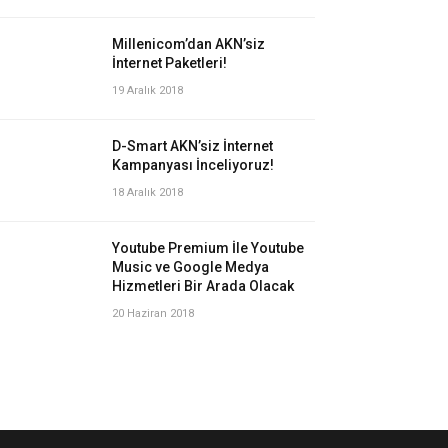
Millenicom’dan AKN’siz
İnternet Paketleri!
19 Aralık 2018
D-Smart AKN’siz İnternet
Kampanyası İnceliyoruz!
18 Aralık 2018
Youtube Premium İle Youtube
Music ve Google Medya
Hizmetleri Bir Arada Olacak
20 Haziran 2018