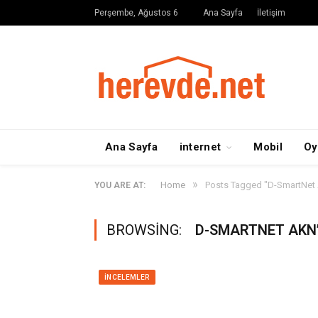
Perşembe, Ağustos 6
Ana Sayfa
İletişim
Ana Sayfa
internet
Mobil
Oy
»
Home
Posts Tagged "D-SmartNet 
YOU ARE AT:
BROWSING:
D-SMARTNET AKN’
İNCELEMLER