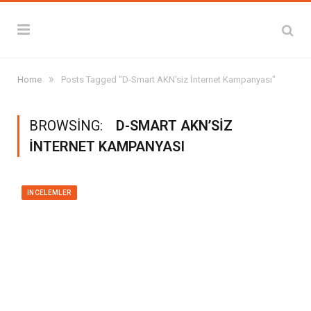
»
Home
Posts Tagged "D-Smart AKN’siz İnternet Kampanyası"
BROWSING:
D-SMART AKN’SIZ
İNTERNET KAMPANYASI
İNCELEMLER