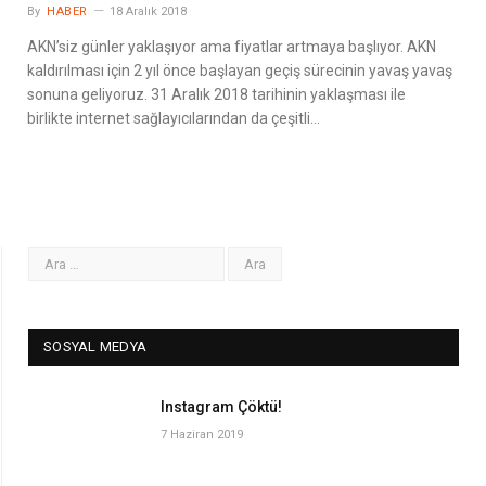
By
HABER
18 Aralık 2018
AKN’siz günler yaklaşıyor ama fiyatlar artmaya başlıyor. AKN
kaldırılması için 2 yıl önce başlayan geçiş sürecinin yavaş yavaş
sonuna geliyoruz. 31 Aralık 2018 tarihinin yaklaşması ile
birlikte internet sağlayıcılarından da çeşitli…
SOSYAL MEDYA
Instagram Çöktü!
7 Haziran 2019