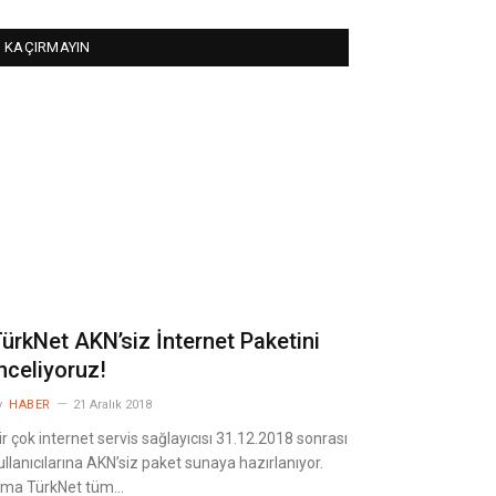
KAÇIRMAYIN
ürkNet AKN’siz İnternet Paketini
nceliyoruz!
y
HABER
21 Aralık 2018
ir çok internet servis sağlayıcısı 31.12.2018 sonrası
ullanıcılarına AKN’siz paket sunaya hazırlanıyor.
ma TürkNet tüm…