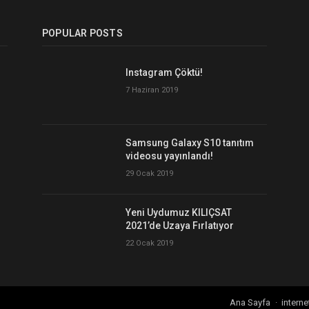
POPULAR POSTS
Instagram Çöktü!
7 Haziran 2019
Samsung Galaxy S10 tanıtım
videosu yayınlandı!
29 Ocak 2019
Yeni Uydumuz KILIÇSAT
2021’de Uzaya Fırlatıyor
22 Ocak 2019
Ana Sayfa
interne