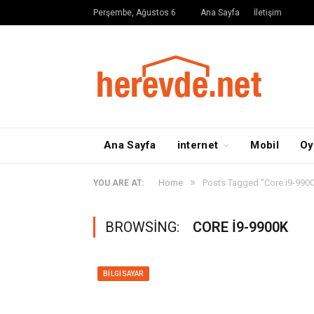
Perşembe, Ağustos 6
Ana Sayfa
İletişim
Ana Sayfa
internet
Mobil
Oy
»
Home
Posts Tagged "Core i9-990
YOU ARE AT:
BROWSING:
CORE I9-9900K
BILGISAYAR