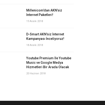
Millenicom’dan AKN’siz
İnternet Paketleri!
19 Aralık 2018
D-Smart AKN’siz İnternet
Kampanyası İnceliyoruz!
18 Aralık 2018
Youtube Premium İle Youtube
Music ve Google Medya
Hizmetleri Bir Arada Olacak
20 Haziran 2018