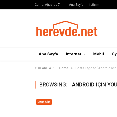
Cuma, Ağustos 7
Ana Sayfa
İletişim
Ana Sayfa
internet
Mobil
Oy
»
Home
Posts Tagged "Android içi
YOU ARE AT:
BROWSING:
ANDROID IÇIN YO
ANDROID