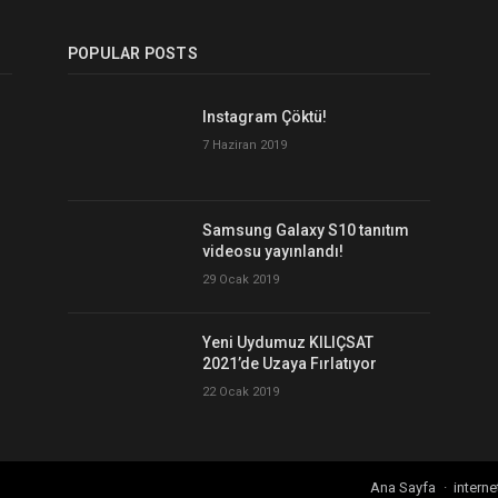
POPULAR POSTS
Instagram Çöktü!
7 Haziran 2019
Samsung Galaxy S10 tanıtım
videosu yayınlandı!
29 Ocak 2019
Yeni Uydumuz KILIÇSAT
2021’de Uzaya Fırlatıyor
22 Ocak 2019
Ana Sayfa
interne