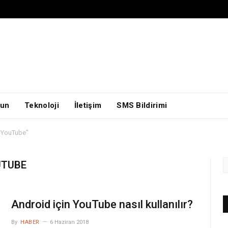
un
Teknoloji
İletişim
SMS Bildirimi
n YouTube"
UTUBE
Android için YouTube nasıl kullanılır?
By
HABER
6 Haziran 2018