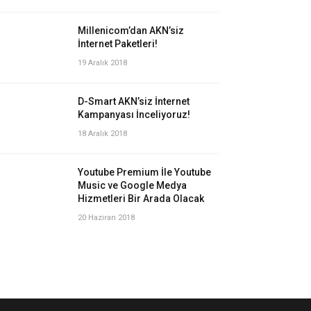
Millenicom’dan AKN’siz
İnternet Paketleri!
19 Aralık 2018
D-Smart AKN’siz İnternet
Kampanyası İnceliyoruz!
18 Aralık 2018
Youtube Premium İle Youtube
Music ve Google Medya
Hizmetleri Bir Arada Olacak
20 Haziran 2018