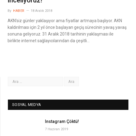
İnceliyoruz!
By
HABER
18 Aralık 2018
AKN’siz günler yaklaşıyor ama fiyatlar artmaya başlıyor. AKN
kaldırılması için 2 yıl önce başlayan geçiş sürecinin yavaş yavaş
sonuna geliyoruz. 31 Aralık 2018 tarihinin yaklaşması ile
birlikte internet sağlayıcılarından da çeşitli…
SOSYAL MEDYA
Instagram Çöktü!
7 Haziran 2019