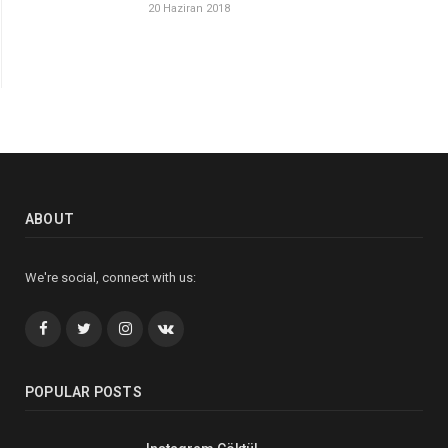
20 Haziran 2018
ABOUT
We're social, connect with us:
Facebook
Twitter
İnstagram+
VK
POPULAR POSTS