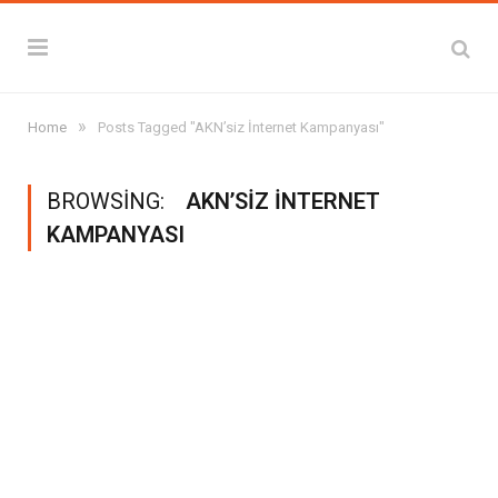
»
Home
Posts Tagged "AKN’siz İnternet Kampanyası"
BROWSING:
AKN’SIZ İNTERNET
KAMPANYASI