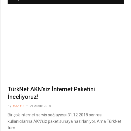
TürkNet AKN’siz İnternet Paketini
İnceliyoruz!
By
HABER
21 Aralık 2018
Bir çok internet servis sağlayıcısı 31.12.2018 sonrası
kullanıcılarına AKN’siz paket sunaya hazırlanıyor. Ama TürkNet
tüm…