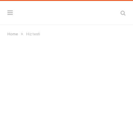
»
Home
Hiz testi